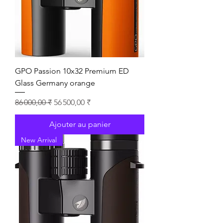
GPO Passion 10x32 Premium ED
Glass Germany orange
Prix original
Prix promotionnel
86 000,00 ₹
56 500,00 ₹
Ajouter au panier
New Arrival