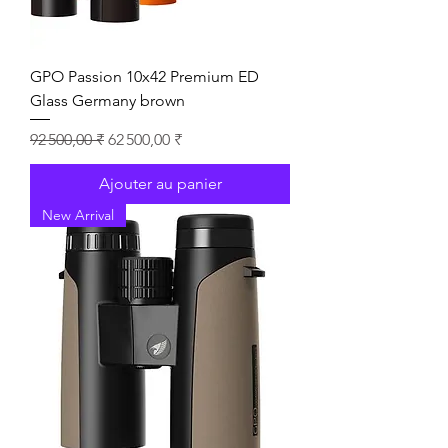
GPO Passion 10x42 Premium ED
Glass Germany brown
Prix original
Prix promotionnel
92 500,00 ₹
62 500,00 ₹
Ajouter au panier
New Arrival