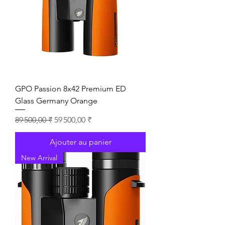
GPO Passion 8x42 Premium ED
Glass Germany Orange
Prix original
Prix promotionnel
89 500,00 ₹
59 500,00 ₹
Ajouter au panier
New Arrival