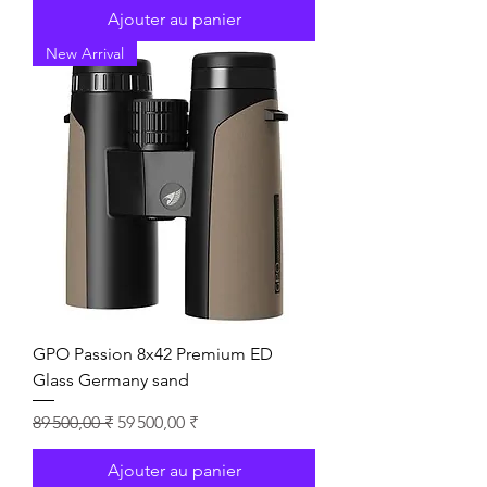
Ajouter au panier
New Arrival
GPO Passion 8x42 Premium ED
Glass Germany sand
Prix original
Prix promotionnel
89 500,00 ₹
59 500,00 ₹
Ajouter au panier