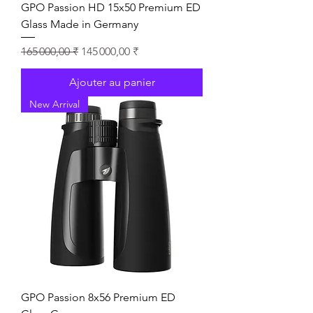
GPO Passion HD 15x50 Premium ED
Glass Made in Germany
Prix original
Prix promotionnel
165 000,00 ₹
145 000,00 ₹
Ajouter au panier
New Arrival
GPO Passion 8x56 Premium ED