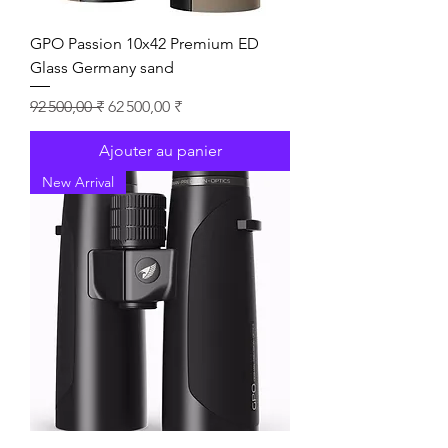
GPO Passion 10x42 Premium ED
Glass Germany sand
Prix original
Prix promotionnel
92 500,00 ₹
62 500,00 ₹
Ajouter au panier
New Arrival