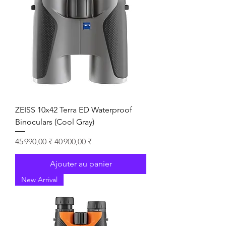
ZEISS 10x42 Terra ED Waterproof
Binoculars (Cool Gray)
Prix original
Prix promotionnel
45 990,00 ₹
40 900,00 ₹
Ajouter au panier
New Arrival