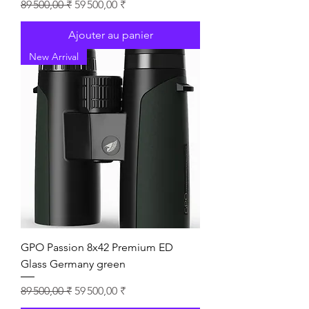
Prix original
Prix promotionnel
89 500,00 ₹
59 500,00 ₹
Ajouter au panier
New Arrival
GPO Passion 8x42 Premium ED
Glass Germany green
Prix original
Prix promotionnel
89 500,00 ₹
59 500,00 ₹