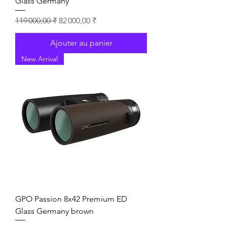
Glass Germany
Prix original
Prix promotionnel
119 000,00 ₹
82 000,00 ₹
Ajouter au panier
New Arrival
GPO Passion 8x42 Premium ED
Glass Germany brown