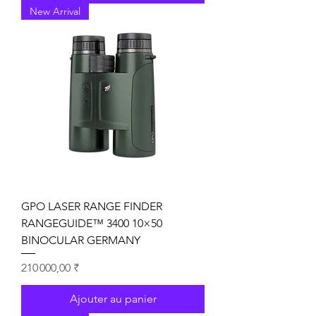
New Arrival
GPO LASER RANGE FINDER
RANGEGUIDE™ 3400 10×50
BINOCULAR GERMANY
Prix
210 000,00 ₹
Ajouter au panier