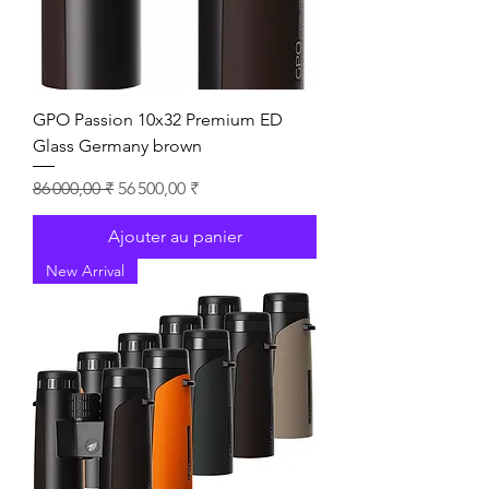
GPO Passion 10x32 Premium ED
Glass Germany brown
Prix original
Prix promotionnel
86 000,00 ₹
56 500,00 ₹
Ajouter au panier
New Arrival