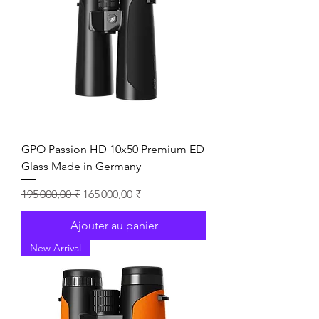
GPO Passion HD 10x50 Premium ED
Glass Made in Germany
Prix original
Prix promotionnel
195 000,00 ₹
165 000,00 ₹
Ajouter au panier
New Arrival