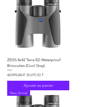
ZEISS 8x42 Terra ED Waterproof
Binoculars (Cool Gray)
Prix original
Prix promotionnel
42 999,00 ₹
38 699,00 ₹
Ajouter au panier
New Arrival