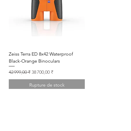
Zeiss Terra ED 8x42 Waterproof
Black-Orange Binoculars
Prix original
Prix promotionnel
42 999,00 ₹
38 700,00 ₹
Rupture de stock
New Arrival