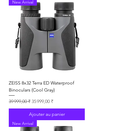
New Arrival
ZEISS 8x32 Terra ED Waterproof
Binoculars (Cool Gray)
Prix original
Prix promotionnel
39 999,00 ₹
35 999,00 ₹
Ajouter au panier
New Arrival