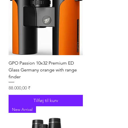
GPO Passion 10x32 Premium ED
Glass Germany orange with range
finder
Pris
88.000,00 ₹
Tilføj til kurv
New Arrival