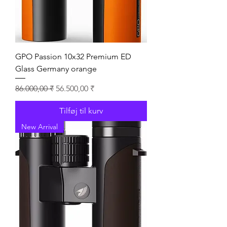
GPO Passion 10x32 Premium ED
Glass Germany orange
Regulær pris
Salgspris
86.000,00 ₹
56.500,00 ₹
Tilføj til kurv
New Arrival