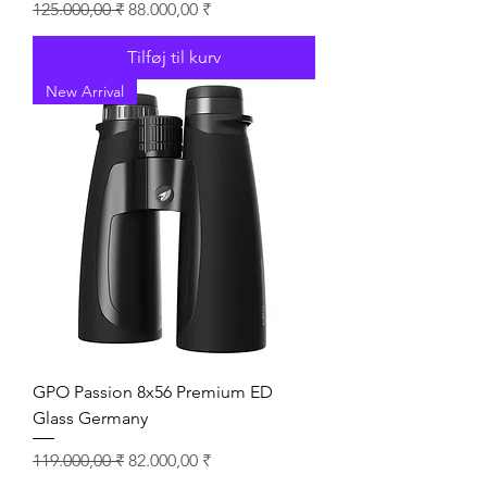
Regulær pris
Salgspris
125.000,00 ₹
88.000,00 ₹
Tilføj til kurv
New Arrival
GPO Passion 8x56 Premium ED
Glass Germany
Regulær pris
Salgspris
119.000,00 ₹
82.000,00 ₹