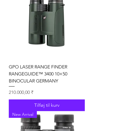
GPO LASER RANGE FINDER
RANGEGUIDE™ 3400 10×50
BINOCULAR GERMANY
Pris
210.000,00 ₹
Tilføj til kurv
New Arrival