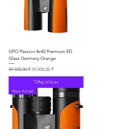
GPO Passion 8x42 Premium ED
Glass Germany Orange
Regulær pris
Salgspris
89.500,00 ₹
59.500,00 ₹
Tilføj til kurv
New Arrival