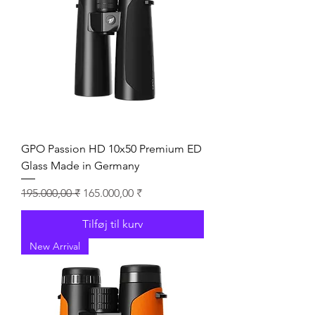
GPO Passion HD 10x50 Premium ED
Glass Made in Germany
Regulær pris
Salgspris
195.000,00 ₹
165.000,00 ₹
Tilføj til kurv
New Arrival