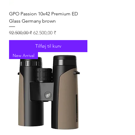
GPO Passion 10x42 Premium ED
Glass Germany brown
Regulær pris
Salgspris
92.500,00 ₹
62.500,00 ₹
Tilføj til kurv
New Arrival