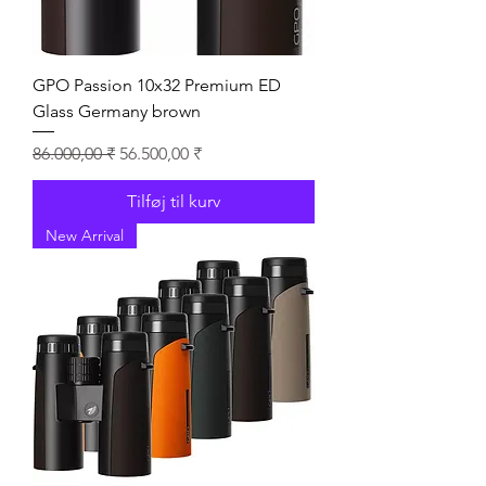
GPO Passion 10x32 Premium ED
Glass Germany brown
Regulær pris
Salgspris
86.000,00 ₹
56.500,00 ₹
Tilføj til kurv
New Arrival