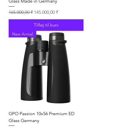
Glass Made in Germany
Regulær pris
Salgspris
165.000,00 ₹
145.000,00 ₹
Tilføj til kurv
New Arrival
GPO Passion 10x56 Premium ED
Glass Germany