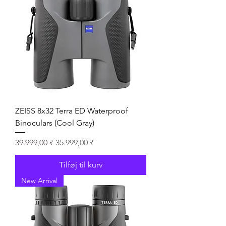
ZEISS 8x32 Terra ED Waterproof
Binoculars (Cool Gray)
Regulær pris
Salgspris
39.999,00 ₹
35.999,00 ₹
Tilføj til kurv
New Arrival