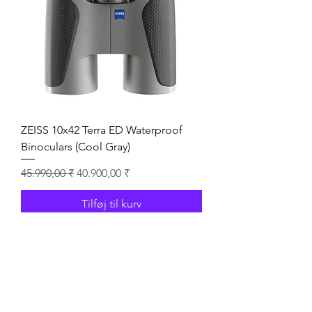
ZEISS 10x42 Terra ED Waterproof
Binoculars (Cool Gray)
Regulær pris
Salgspris
45.990,00 ₹
40.900,00 ₹
Tilføj til kurv
New Arrival