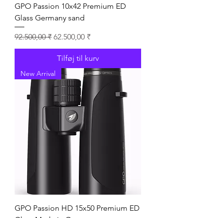
GPO Passion 10x42 Premium ED
Glass Germany sand
Regulær pris
Salgspris
92.500,00 ₹
62.500,00 ₹
Tilføj til kurv
New Arrival
GPO Passion HD 15x50 Premium ED