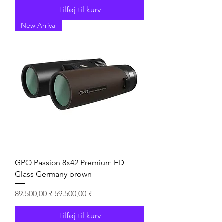
Tilføj til kurv
New Arrival
GPO Passion 8x42 Premium ED
Glass Germany brown
Regulær pris
Salgspris
89.500,00 ₹
59.500,00 ₹
Tilføj til kurv