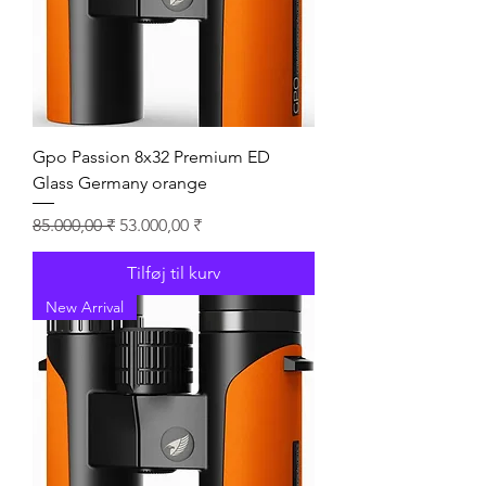
Gpo Passion 8x32 Premium ED
Glass Germany orange
Regulær pris
Salgspris
85.000,00 ₹
53.000,00 ₹
Tilføj til kurv
New Arrival