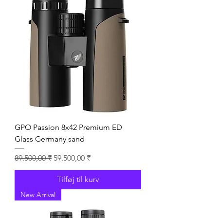
GPO Passion 8x42 Premium ED
Glass Germany sand
Regulær pris
Salgspris
89.500,00 ₹
59.500,00 ₹
Tilføj til kurv
New Arrival