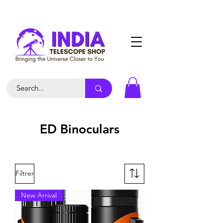
ED Binoculars
Filtrer
New Arrival