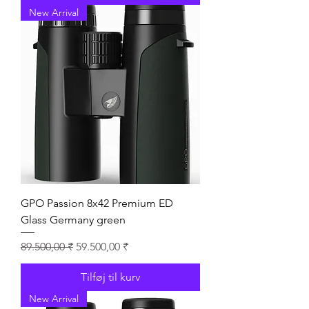
New Arrival
GPO Passion 8x42 Premium ED
Glass Germany green
Regulær pris
Salgspris
89.500,00 ₹
59.500,00 ₹
Tilføj til kurv
New Arrival