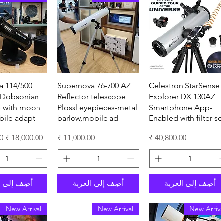
العرض السريع
العرض السريع
العرض ال
a 114/500
Supernova 76-700 AZ
Celestron StarSense
p Dobsonian
Reflector telescope
Explorer DX 130AZ
e with moon
Plossl eyepieces-metal
Smartphone App-
obile adapt
barlow,mobile ad
Enabled with filter s
السعر
السعر
سعر عادي
سع
أضِف إلى العربة
أضِف إلى العربة
أضِف إلى ا
New Arrival
New Arrival
New Arriv