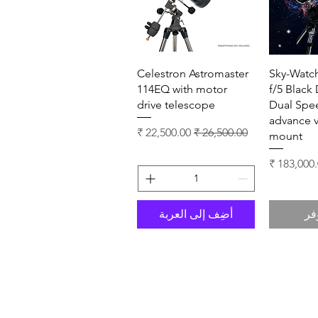
سريع
العرض السريع
Celestron Astromaster
Sky-Watc
114EQ with motor
f/5 Blac
drive telescope
Dual Spe
advance 
سعر عادي
سعر البيع
mount
 البيع
فر
أضِف إلى العربة