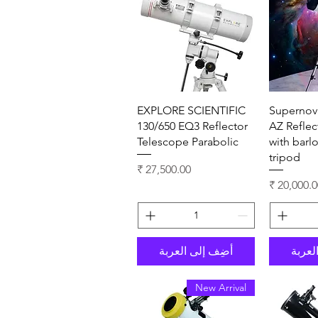
سريع
العرض السريع
EXPLORE SCIENTIFIC
Supernov
130/650 EQ3 Reflector
AZ Reflec
Telescope Parabolic
with barl
tripod
السعر
لسعر
لعربة
أضِف إلى العربة
New Arrival