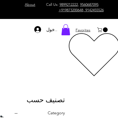
About
Call Us:
9899212222
,
9560687095
+919873200648, 9142455526
تسجيل الدخول
Favorites
تصنيف حسب
Category