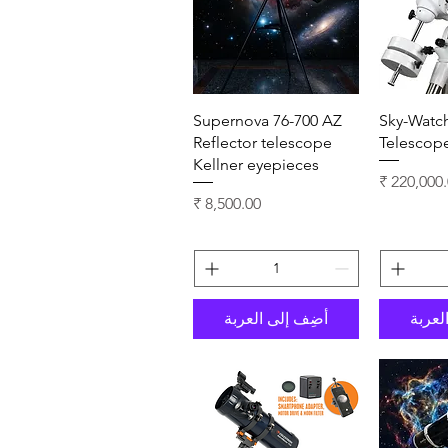
سريع
العرض السريع
Supernova 76-700 AZ
Sky-Watc
Reflector telescope
Telescop
Kellner eyepieces
 البيع
السعر
لعربة
أضِف إلى العربة