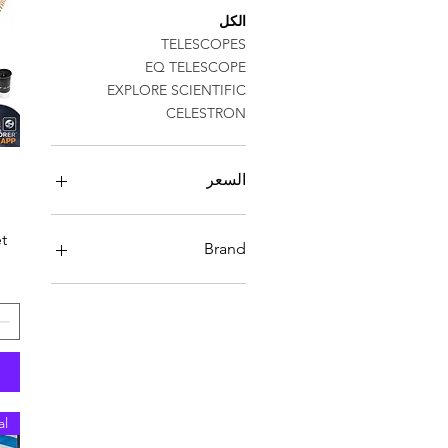
الكل
TELESCOPES
EQ TELESCOPE
EXPLORE SCIENTIFIC
CELESTRON
السعر
et
Brand
CELESTRON
BRESSER
SUPERNOVA
KSON
MEADE INSTRUMENTS
al