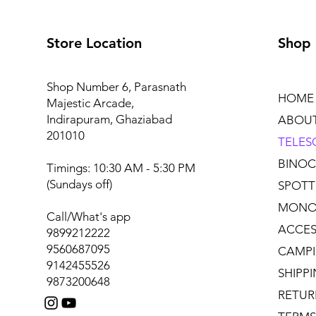
Store Location
Shop
Shop Number 6, Parasnath
HOME
Majestic Arcade,
Indirapuram, Ghaziabad
ABOU
201010
TELES
BINOC
Timings: 10:30 AM - 5:30 PM
(Sundays off)
SPOTT
MONO
Call/What's app
ACCES
9899212222
9560687095
CAMPI
9142455526
SHIPP
9873200648
RETUR