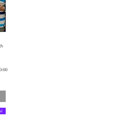
D
th
سعر 
al