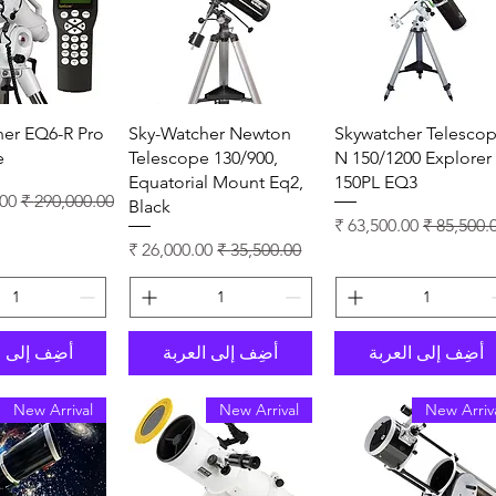
العرض السريع
العرض السريع
العرض ال
her EQ6-R Pro
Sky-Watcher Newton
Skywatcher Telesco
e
Telescope 130/900,
N 150/1200 Explorer
Equatorial Mount Eq2,
150PL EQ3
سعر عادي
سعر
Black
ر عادي
سعر البيع
سعر عادي
سعر البيع
أضِف إلى العربة
أضِف إلى العربة
أضِف إلى ا
New Arrival
New Arrival
New Arriv