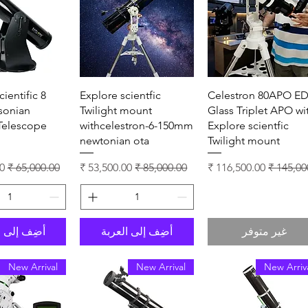
العرض السريع
العرض السريع
العرض ال
ientific 8
Explore scientfic
Celestron 80APO E
sonian
Twilight mount
Glass Triplet APO wi
 Telescope
withcelestron-6-150mm
Explore scientfic
newtonian ota
Twilight mount
عادي
سعر البيع
سعر عادي
سعر البيع
سعر عادي
سع
غير متوفر
أضِف إلى العربة
أضِف إلى ا
New Arrival
New Arrival
New Arriv