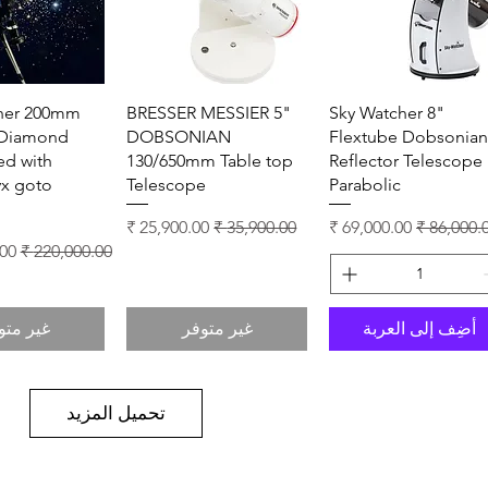
العرض السريع
العرض السريع
العرض ال
her 200mm
BRESSER MESSIER 5"
Sky Watcher 8"
k Diamond
DOBSONIAN
Flextube Dobsonia
ed with
130/650mm Table top
Reflector Telescope
vx goto
Telescope
Parabolic
ر عادي
سعر البيع
سعر عادي
سعر البيع
سعر عادي
سعر
أضِف إلى العربة
غير متوفر
غير متو
تحميل المزيد