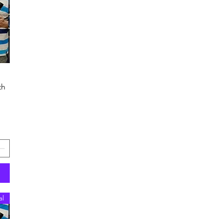
D
th
al